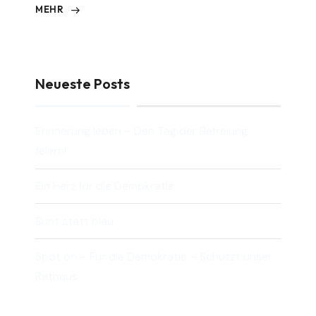
MEHR
Neueste Posts
Erinnerung leben – Den Tag der Befreiung
feiern!
Ein Herz für die Demokratie
Bunt statt blau
Spot on – Für die Demokratie – Schützt unser
Rathaus