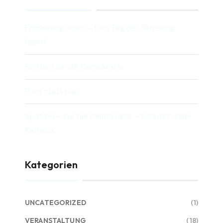
Erinnerung leben – Den Tag der Befreiung
feiern!
Ein Herz für die Demokratie
Bunt statt blau
Spot on – Für die Demokratie – Schützt unser
Rathaus
Kategorien
UNCATEGORIZED
(1)
VERANSTALTUNG
(18)