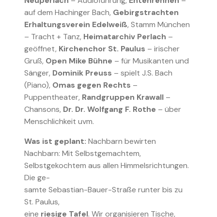
Neuperlach
– Audioführung,
Entenrennen
–
auf dem Hachinger Bach,
Gebirgstrachten
Erhaltungsverein Edelweiß
, Stamm München
– Tracht + Tanz,
Heimatarchiv Perlach
–
geöffnet,
Kirchenchor St. Paulus
– irischer
Gruß,
Open Mike Bühne
– für Musikanten und
Sänger,
Dominik Preuss
– spielt J.S. Bach
(Piano),
Omas gegen Rechts
–
Puppentheater,
Randgruppen Krawall
–
Chansons,
Dr. Dr. Wolfgang F. Rothe
– über
Menschlichkeit uvm.
Was ist geplant:
Nachbarn bewirten
Nachbarn: Mit Selbstgemachtem,
Selbstgekochtem aus allen Himmelsrichtungen.
Die ge-
samte Sebastian-Bauer-Straße runter bis zu
St. Paulus,
eine
riesige Tafel
. Wir organisieren Tische,