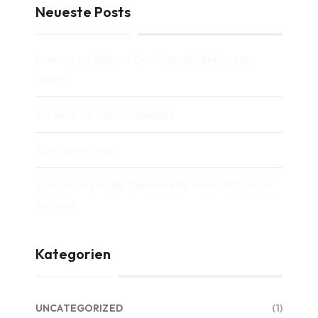
Neueste Posts
Erinnerung leben – Den Tag der Befreiung
feiern!
Ein Herz für die Demokratie
Bunt statt blau
Spot on – Für die Demokratie – Schützt unser
Rathaus
Kategorien
UNCATEGORIZED
(1)