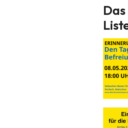
Das 
List