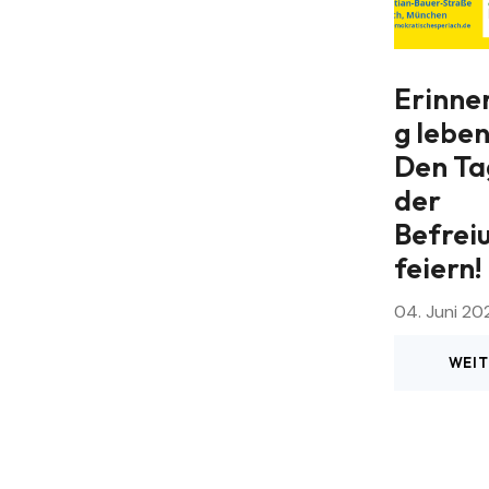
Gefährlich
Bachfest
Erinne
e
g leben
13. Sep. 2025
i
Nachbarn
Den Ta
der
13. Okt. 2025
Befrei
feiern!
04. Juni 20
WEIT