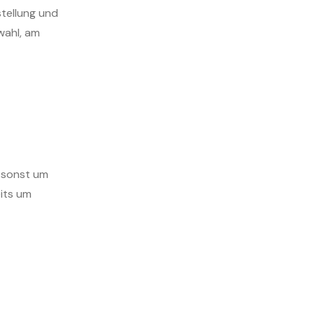
stellung und
wahl, am
e sonst um
eits um