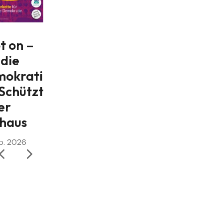
t on –
Wie
Neues
 die
schützen
Jahr
okrati
wir unsere
starke
 Schützt
Demokrati
Demokrati
er
e?
e
haus
24. Feb. 2026
23. Jan. 2026
b. 2026