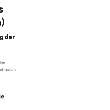
s
)
g der
eine
Sebastian-
ie