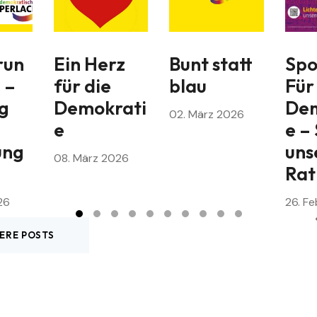
run
Ein Herz
Bunt statt
Spo
 –
für die
blau
Für
g
Demokrati
Dem
02. März 2026
e
e –
ung
uns
08. März 2026
Rat
26
26. Fe
ERE POSTS